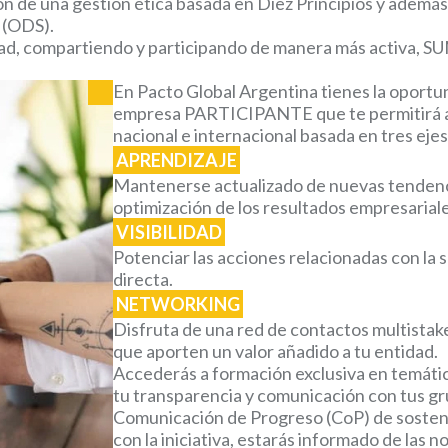
ón de una gestión ética basada en Diez Principios y además
 (ODS).
d, compartiendo y participando de manera más activa, SUM
En Pacto Global Argentina tienes la oport
empresa PARTICIPANTE que te permitirá a
nacional e internacional basada en tres eje
APRENDIZAJE
Mantenerse actualizado de nuevas tendencia
optimización de los resultados empresariale
VISIBILIDAD
Potenciar las acciones relacionadas con la 
directa.
NETWORKING
Disfruta de una red de contactos multistak
que aporten un valor añadido a tu entidad.
Accederás a formación exclusiva en temátic
tu transparencia y comunicación con tus gru
Comunicación de Progreso (CoP) de sosten
con la iniciativa, estarás informado de las n