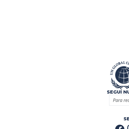
SEGUÍ 
S